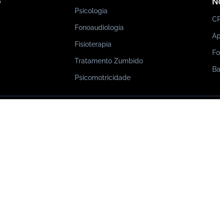
o
N
Psicologia
C
Fonoaudiologia
Ap
Fisioterapia
Fo
Tratamento Zumbido
Ba
Psicomotricidade