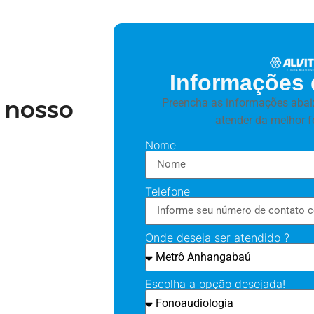
Informações 
 nosso
Preencha as informações abai
atender da melhor f
Nome
Telefone
Onde deseja ser atendido ?
Escolha a opção desejada!