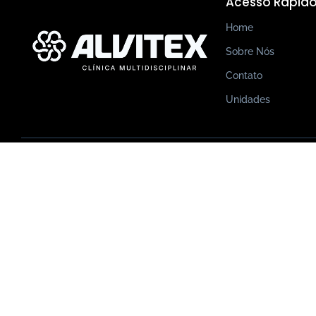
Acesso Rápid
Home
Sobre Nós
Contato
Unidades
© 2026 – Criado por Clinica Alvitex