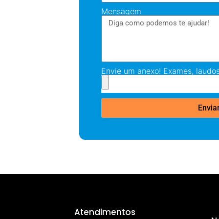
Mensagem
Envie um anexo! Exames, laudos
Envia
Atendimentos