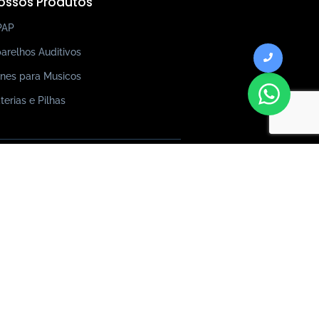
ossos Produtos
PAP
arelhos Auditivos
nes para Musicos
terias e Pilhas