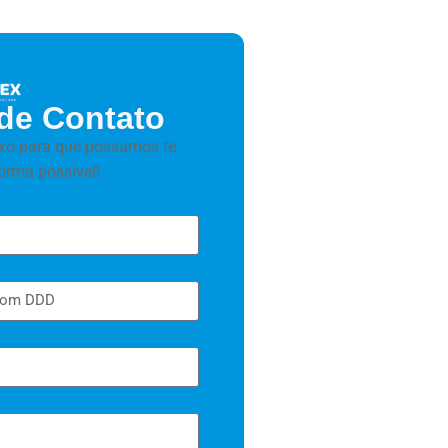
de Contato
xo para que possamos te
orma possivel!