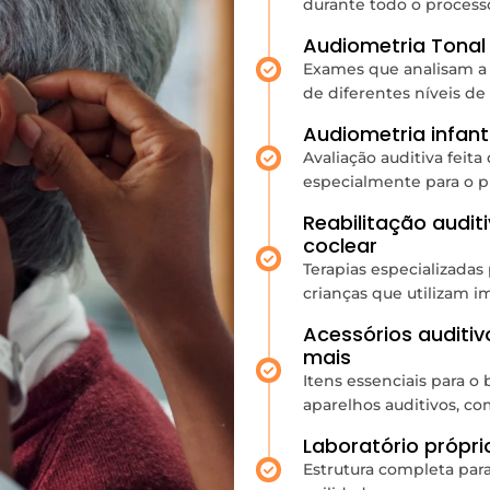
durante todo o process
Audiometria Tonal
Exames que analisam a 
de diferentes níveis de
Audiometria infanti
Avaliação auditiva feita
especialmente para o pú
Reabilitação audit
coclear
Terapias especializadas
crianças que utilizam i
Acessórios auditiv
mais
Itens essenciais para 
aparelhos auditivos, co
Laboratório própri
Estrutura completa par