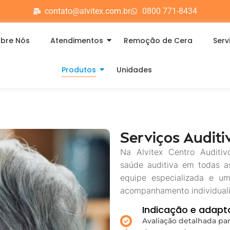
contato@alvitex.com.br
0800 771-8434
bre Nós
Atendimentos
Remoção de Cera
Serv
Produtos
Unidades
Serviços Auditi
Na Alvitex Centro Auditi
saúde auditiva em todas a
equipe especializada e u
acompanhamento individualiz
Indicação e adapt
Avaliação detalhada pa