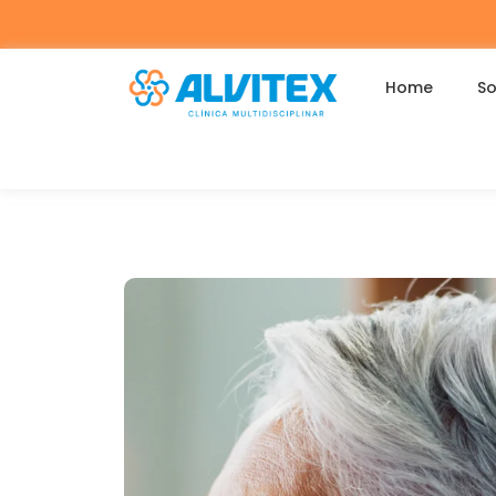
Home
So