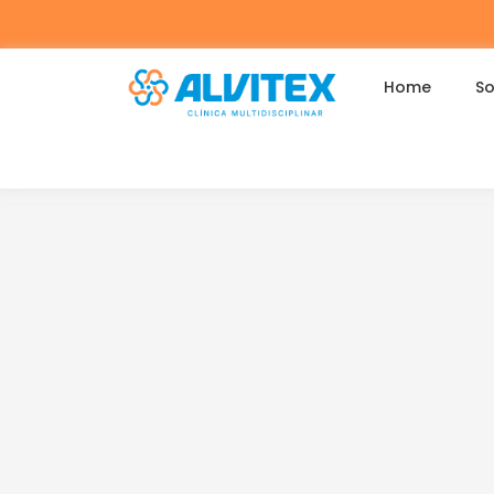
Home
So