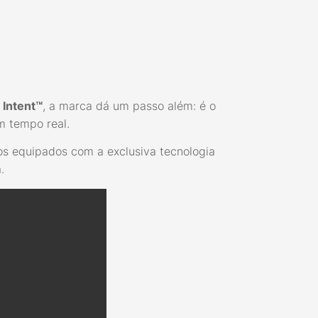
 Intent™
, a marca dá um passo além: é o
 tempo real.
s equipados com a exclusiva tecnologia
.