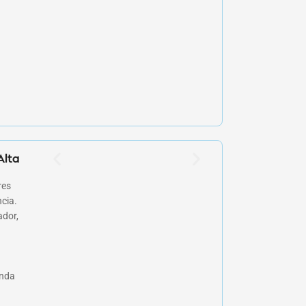
Alta
res
cia.
ador,
unda