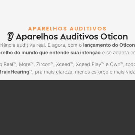
APARELHOS AUDITIVOS
👂 Aparelhos Auditivos Oticon
iência auditiva real. E agora, com o
lançamento do Oticon
arelho do mundo que entende sua intenção
e se adapta em
o Real™, More™, Zircon™, Xceed™, Xceed Play™ e Own™, todo
BrainHearing™
, pra mais clareza, menos esforço e mais vida