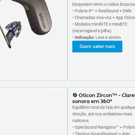
bloqueiam vento e ruídos bruscos
• Polaris R™ + RealSound + DNN
• Chamadas viva-voz + App Otico
• Modelos miniRITE e miniBTE
(recarregável e pilha)
•
Indicação:
Leve a severo
Quero saber mais
🔁 Oticon Zircon™ – Clar
sonora em 360°
Equilíbrio total da fala em qualqu
direção, até nos ambientes mais
ruidosos.
• OpenSound Navigator™ + Polari
• Tinnitus SoundSupport + App