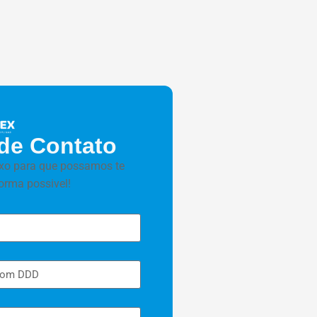
de Contato
xo para que possamos te
orma possivel!