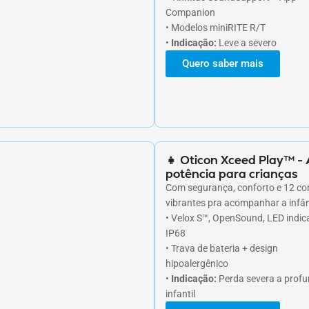
Companion
• Modelos miniRITE R/T
•
Indicação:
Leve a severo
Quero saber mais
👧 Oticon Xceed Play™ – 
potência para crianças
Com segurança, conforto e 12 co
vibrantes pra acompanhar a infân
• Velox S™, OpenSound, LED indic
IP68
• Trava de bateria + design
hipoalergênico
•
Indicação:
Perda severa a prof
infantil