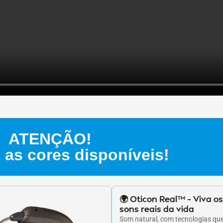
ATENÇÃO!
 as cores disponíveis!
🌍 Oticon Real™ – Viva os
sons reais da vida
Som natural, com tecnologias qu