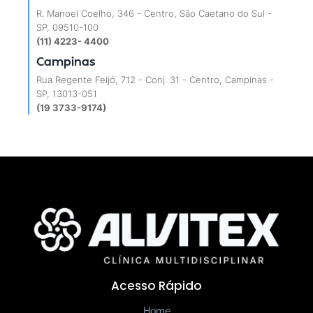
R. Manoel Coelho, 346 - Centro, São Caetano do Sul -
SP, 09510-100
(11) 4223- 4400
Campinas
Rua Regente Feijó, 712 - Conj. 31 - Centro, Campinas -
SP, 13013-051
(19 3733-9174)
Acesso Rápido
Home