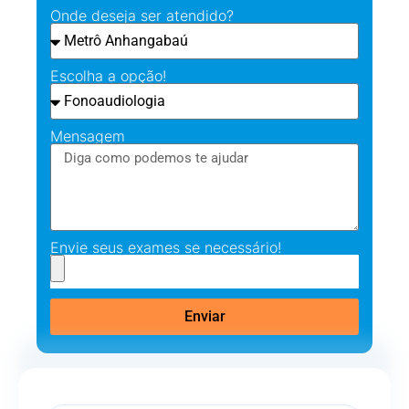
Onde deseja ser atendido?
Escolha a opção!
Mensagem
Envie seus exames se necessário!
Enviar