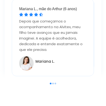
Mariana L., mãe do Arthur (6 anos)
Se
Depois que começamos o
"V
ue
acompanhamento na Alvitex, meu
cl
ia
filho teve avanços que eu jamais
Al
imaginei. A equipe é acolhedora,
fi
dedicada e entende exatamente o
co
que ele precisa.
Mariana L.